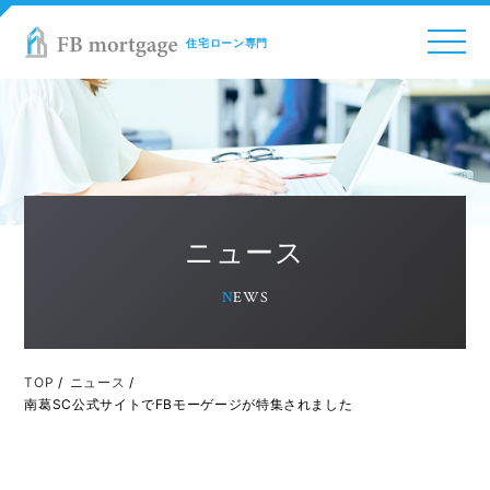
COMPANY
住宅ローン専門
BUSINESS
AGENTS
DOWNLOAD
NEWS
RECRUIT
ニュース
NEWS
TOP
/
ニュース
/
南葛SC公式サイトでFBモーゲージが特集されました