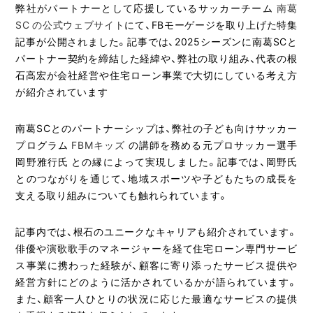
弊社がパートナーとして応援しているサッカーチーム
南葛
SC の公式ウェブサイト
にて、FBモーゲージを取り上げた特集
記事が公開されました。記事では、2025シーズンに南葛SCと
パートナー契約を締結した経緯や、弊社の取り組み、代表の根
石高宏が会社経営や住宅ローン事業で大切にしている考え方
が紹介されています
南葛SCとのパートナーシップは、弊社の子ども向けサッカー
プログラム
FBMキッズ
の講師を務める元プロサッカー選手
岡野雅行氏 との縁によって実現しました。記事では、岡野氏
とのつながりを通じて、地域スポーツや子どもたちの成長を
支える取り組みについても触れられています。
記事内では、根石のユニークなキャリアも紹介されています。
俳優や演歌歌手のマネージャーを経て住宅ローン専門サービ
ス事業に携わった経験が、顧客に寄り添ったサービス提供や
経営方針にどのように活かされているかが語られています。
また、顧客一人ひとりの状況に応じた最適なサービスの提供