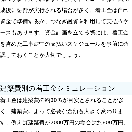
成後に融資が実行される場合が多く、着工金は自己
資金で準備するか、つなぎ融資を利用して支払うケ
検索する
ースもあります。資金計画を立てる際には、着工金
人気のキーワード
を含めた工事途中の支払いスケジュールを事前に確
住宅購入
借り換え
失敗・後悔
認しておくことが大切でしょう。
税制優遇
家探し
住宅ローン控除
建築費別の着工金シミュレーション
着工金は建築費の約30％が目安とされることが多
く、建築費によって必要な金額も大きく変わりま
す。例えば建築費が2000万円の場合は約600万円、