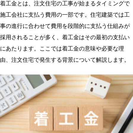
着工金とは、注文住宅の工事が始まるタイミングで
建築費別の着工金シミュレーション
施工会社に支払う費用の一部です。住宅建築では工
ハウスメーカーによって割合が異なる理由
事の進行に合わせて費用を段階的に支払う仕組みが
注文住宅の支払いスケジュール（着工金の位置づけ）
採用されることが多く、着工金はその最初の支払い
にあたります。ここでは着工金の意味や必要な理
注文住宅の費用は分割で支払う
由、注文住宅で発生する背景について解説します。
契約金・着工金・中間金・最終金の流れ
注文住宅の支払いスケジュール例
着工金は住宅ローンに組み込める？
通常の住宅ローンでは支払えない理由
つなぎ融資とは
分割融資とは