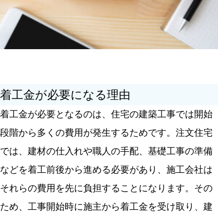
着工金が払えない場合の対処法
つなぎ融資を利用する
分割融資を利用する
自己資金や親族支援を検討する
着工金が必要になる理由
着工金を支払うときの注意点
着工金が必要となるのは、住宅の建築工事では開始
契約書で金額と支払い時期を確認する
段階から多くの費用が発生するためです。注文住宅
資金計画を事前に立てておく
では、建材の仕入れや職人の手配、基礎工事の準備
地鎮祭などの費用も考慮する
などを着工前後から進める必要があり、施工会社は
着工金の仕組みを理解して資金計画を立てよう
それらの費用を先に負担することになります。その
ため、工事開始時に施主から着工金を受け取り、建