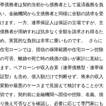
帯債務者は契約当初から債務者として返済義務を負
い、金融機関から主債務者と同様に全額の請求を受
けます。一方、連帯保証人は保証の立場ですが、主
債務者が滞納すれば抗弁なく全額を請求され得るた
め、実質的な負担は非常に重いものです。
さらに
住宅ローンでは、団信の保障範囲や住宅ローン控除
の可否、離婚や死亡時の残債の扱いが家計に直結し
ます。ペアローンや収入合算（連帯債務型・連帯保
証型）も含め、借入額だけで判断せず、将来の収入
変動や最悪のケースまで見据えて検討することが大
切です。契約前に金融機関へ団信や控除、名義、借
り換え可否などを確認し、必要に応じて専門家にも