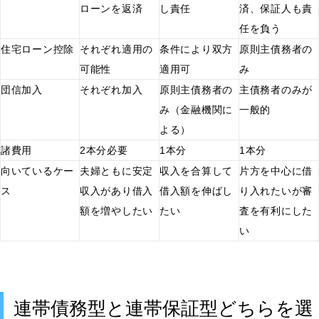
ローンを返済
し責任
済、保証人も責
任を負う
住宅ローン控除
それぞれ適用の
条件により双方
原則主債務者の
可能性
適用可
み
団信加入
それぞれ加入
原則主債務者の
主債務者のみが
み（金融機関に
一般的
よる）
諸費用
2本分必要
1本分
1本分
向いているケー
夫婦ともに安定
収入を合算して
片方を中心に借
ス
収入があり借入
借入額を伸ばし
り入れたいが審
額を増やしたい
たい
査を有利にした
い
連帯債務型と連帯保証型どちらを選