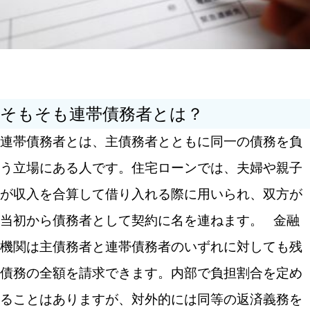
離婚しても義務は消えない
相手の返済不能リスクを考慮する
簡単には外せない
連帯債務者と連帯保証人の違いを把握して慎重に判断
そもそも連帯債務者とは？
しよう
連帯債務者とは、主債務者とともに同一の債務を負
う立場にある人です。住宅ローンでは、夫婦や親子
が収入を合算して借り入れる際に用いられ、双方が
当初から債務者として契約に名を連ねます。
金融
機関は主債務者と連帯債務者のいずれに対しても残
債務の全額を請求できます。内部で負担割合を定め
ることはありますが、対外的には同等の返済義務を