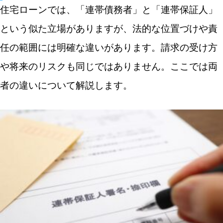
滞納時の責任の違い
住宅ローンでは、「連帯債務者」と「連帯保証人」
という似た立場がありますが、法的な位置づけや責
連帯債務・連帯保証・ペアローンとの違いも押さえて
おこう
任の範囲には明確な違いがあります。請求の受け方
ペアローンとは
や将来のリスクも同じではありません。ここでは両
者の違いについて解説します。
連帯債務型や連帯保証型との違い
連帯債務型と連帯保証型どちらを選ぶべき？ケース別
の考え方
夫婦共働きで住宅ローンを組む場合
収入合算をしたい場合
リスクを最小限にしたい場合
連帯債務・連帯保証で後悔しないための注意点