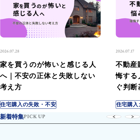
2026.07.28
2026.07.17
家を買うのが怖いと感じる人
不動産
へ｜不安の正体と失敗しない
悔する
考え方
ぐ判断
住宅購入の失敗・不安
住宅購入
PICK UP
新着特集