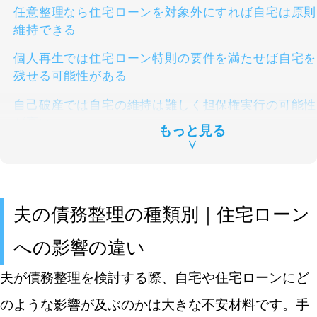
任意整理なら住宅ローンを対象外にすれば自宅は原則
維持できる
個人再生では住宅ローン特則の要件を満たせば自宅を
残せる可能性がある
自己破産では自宅の維持は難しく担保権実行の可能性
が高い
もっと見る
∨
特定調停は任意整理に近いが信用情報への影響は状況
次第
夫が債務整理する場合の住宅ローン契約形態別リスク
夫の債務整理の種類別｜住宅ローン
夫単独名義の住宅ローンなら夫の債務整理が直接影響
への影響の違い
する
夫が債務整理を検討する際、自宅や住宅ローンにど
妻が連帯保証人の場合は妻に一括請求が及ぶ可能性が
ある
のような影響が及ぶのかは大きな不安材料です。手