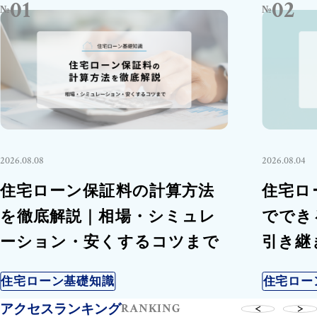
01
02
№
№
2026.08.08
2026.08.04
住宅ローン保証料の計算方法
住宅ロ
を徹底解説｜相場・シミュレ
ででき
ーション・安くするコツまで
引き継
住宅ローン基礎知識
住宅ロー
RANKING
アクセスランキング