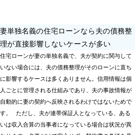
検索する
妻単独名義の住宅ローンなら夫の債務整
理が直接影響しないケースが多い
人気のキーワード
住宅購入
借り換え
失敗・後悔
住宅ローンが妻の単独名義で、夫が契約に関与して
税制優遇
家探し
住宅ローン控除
いない場合には、夫の債務整理がそのローンに直ち
に影響するケースは多くありません。信用情報は個
人ごとに管理される仕組みであり、夫の事故情報が
自動的に妻の契約へ反映されるわけではないためで
す。
ただし、夫が連帯保証人となっている、ある
いは収入合算の当事者になっている場合は状況が異