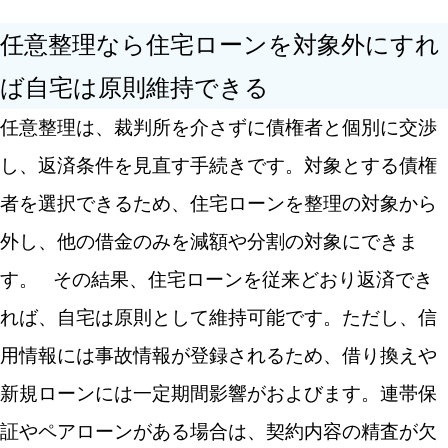
離婚しても住宅ローンの返済義務は契約内容どおり残
任意整理なら住宅ローンを対象外にすれ
る
ば自宅は原則維持できる
夫の債務整理と住宅ローン問題は早期相談が重要
任意整理は、裁判所を介さずに債権者と個別に交渉
し、返済条件を見直す手続きです。対象とする債権
者を選択できるため、住宅ローンを整理の対象から
外し、他の借金のみを減額や分割の対象にできま
す。
その結果、住宅ローンを従来どおり返済でき
れば、自宅は原則として維持可能です。ただし、信
用情報には事故情報が登録されるため、借り換えや
新規ローンには一定期間影響がおよびます。連帯保
証やペアローンがある場合は、契約内容の精査が欠