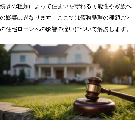
連帯債務型の住宅ローンでは夫の債務整理が妻の返済
続きの種類によって住まいを守れる可能性や家族へ
義務にも直結する
の影響は異なります。ここでは債務整理の種類ごと
ペアローンでは相互保証の有無によって妻への請求リ
の住宅ローンへの影響の違いについて解説します。
スクが変わる
妻単独名義の住宅ローンなら夫の債務整理が直接影響
しないケースが多い
保証会社付き住宅ローンでは代位弁済後に競売へ進む
リスクがある
夫の債務整理が住宅ローンと家族に与える影響
夫が債務整理しても妻や家族の信用情報に自動的に傷
はつかない
住宅ローンを滞納すると家族も自宅を失うリスクが高
まる