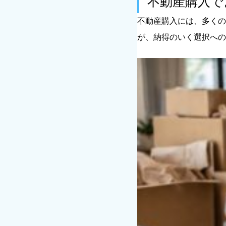
不動産購入で
今は買いどきなのか、
不動産購入には、多くの
将来の転勤や家族構成
が、納得のいく選択への
不動産会社や担当者を
不動産購入で後悔する人
借りられる金額を基準
購入後の維持費や将来
将来の売却や住み替え
不動産購入の悩みを整理
STEP1｜家計と将来
STEP2｜希望条件を
STEP3｜購入後の生
不動産購入の悩みは「整