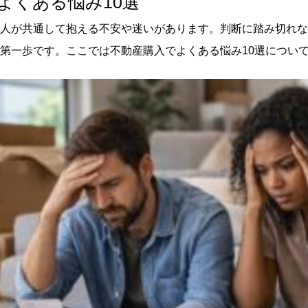
よくある悩み10選
タイミングがわからない
人が共通して抱える不安や迷いがあります。判断に踏み切れな
の変化に対応できるか心配
第一歩です。ここでは不動産購入でよくある悩み10選につい
信用していいのか不安
の共通点
に住宅ローンを組んでしまう
コストまで想定していない
を想定せずに購入している
する3ステップ
収支を可視化し「無理のない予算」を決める
「絶対条件」と「妥協できる条件」に分ける
活をシミュレーションし最終判断を行う
理」すれば解決できる