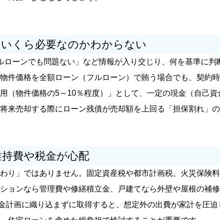
検索する
はいくら必要なのかわからない
人気のキーワード
税制優遇
家探し
住宅ローン控除
ルローンでも問題ない」など情報が入り交じり、何を基準に判
物件価格を全額ローン（フルローン）で賄う場合でも、契約時
用（物件価格の5～10％程度）」として、一定の現金（自己資
将来売却する際にローン残債が売却額を上回る「担保割れ」の
維持費や税金が心配
わり」ではありません。固定資産税や都市計画税、火災保険料
ションなら管理費や修繕積立金、戸建てなら外壁や屋根の補修
金計画に織り込まずに取得すると、想定外の出費が家計を圧迫