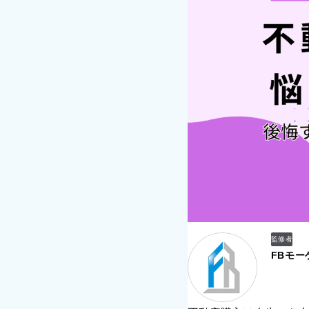
監修者
FBモー